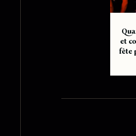
Qua
et co
fête 