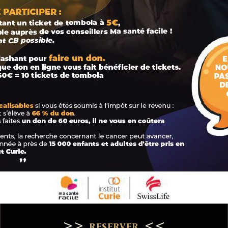
>>
<<
RESERVER