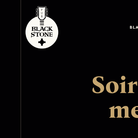
BL
Soi
me