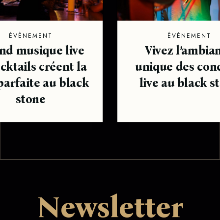
ÉVÈNEMENT
ÉVÈNEMENT
nd musique live
Vivez l’ambia
cktails créent la
unique des con
parfaite au black
live au black s
stone
Newsletter