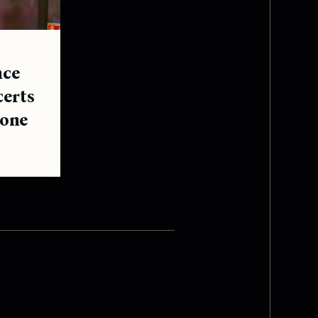
nce
certs
tone