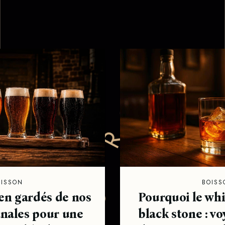
T
E
L
-
!
OISSON
BOISS
ien gardés de nos
Pourquoi le whi
anales pour une
black stone : v
K