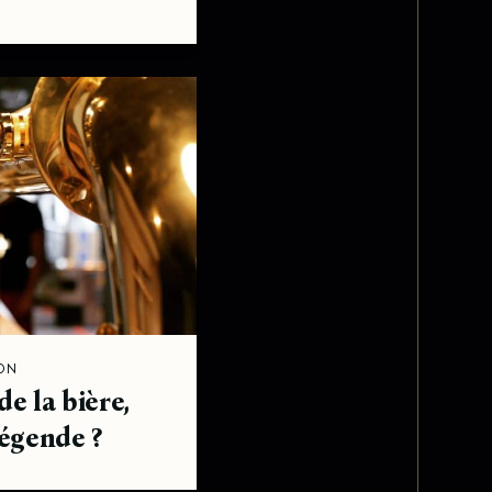
ON
de la bière,
légende ?