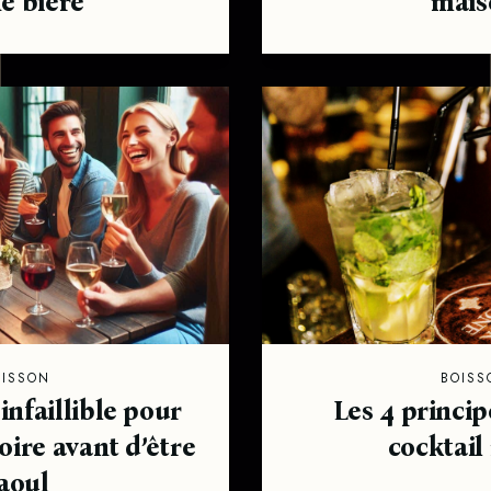
e bière
mais
OISSON
BOISS
nfaillible pour
Les 4 princi
oire avant d’être
cocktail
aoul