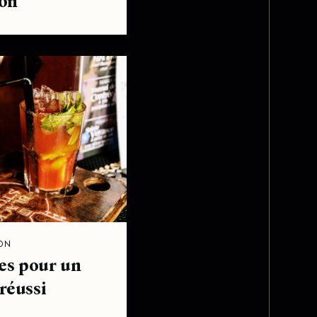
on
ON
pes pour un
 réussi