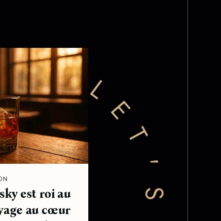
'
S
R
O
C
K
ON
sky est roi au
oyage au cœur