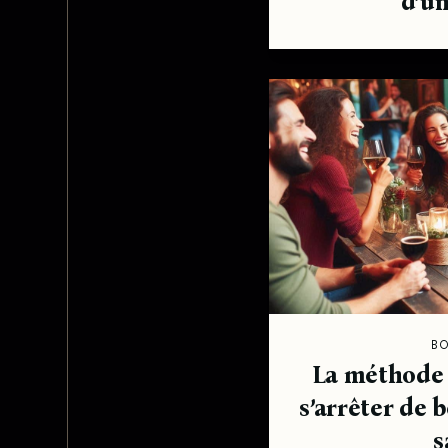
d’un
B
La méthode i
s’arrêter de b
s