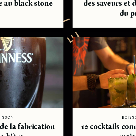
e au black stone
des saveurs et 
C
du p
O
R
S
'
OISSON
BOISS
de la fabrication
10 cocktails conn