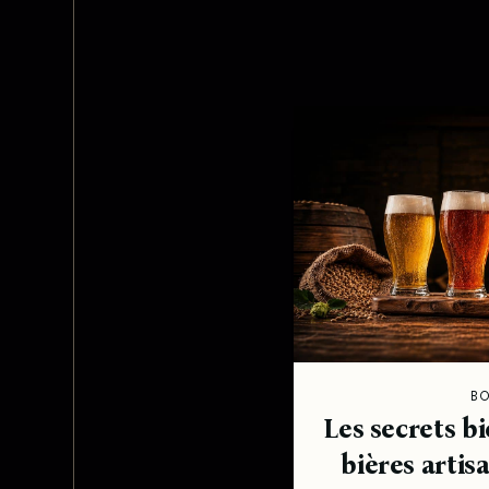
B
Les secrets b
bières artis