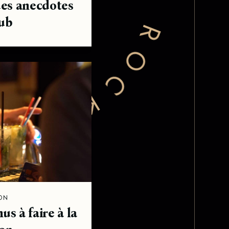
des anecdotes
!
ub
-
L
E
T
ON
us à faire à la