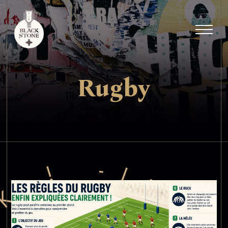
Rugby
L
-
E
T
!
'
S