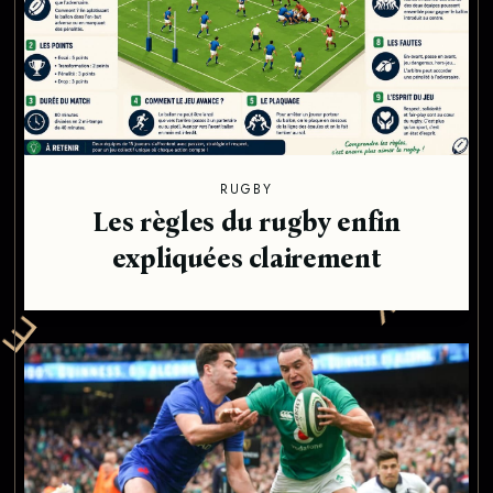
R
O
C
RUGBY
K
Les règles du rugby enfin
expliquées clairement
S
'
!
T
E
-
L